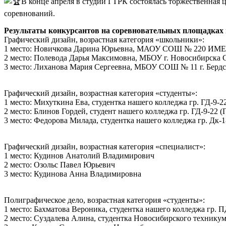
В конце апреля в студии ГТРК состоялась торжественная 
соревнований.
Результаты конкурсантов на соревновательных площадках
Графический дизайн, возрастная категория «школьники»:
1 место: Новичкова Дарина Юрьевна, МАОУ СОШ № 220 И
2 место: Полевода Дарья Максимовна, МБОУ г. Новосибирск
3 место: Лиханова Мария Сергеевна, МБОУ СОШ № 11 г. Берд
Графический дизайн, возрастная категория «студенты»:
1 место: Михуткина Ева, студентка нашего колледжа гр. ГД-9-2
2 место: Блинов Гордей, студент нашего колледжа гр. ГД-9-22 
3 место: Федорова Милада, студентка нашего колледжа гр. Дк-1
Графический дизайн, возрастная категория «специалист»:
1 место: Кудинов Анатолий Владимирович
2 место: Озольс Павел Юрьевич
3 место: Кудинова Анна Владимировна
Полиграфическое дело, возрастная категория «студенты»:
1 место: Бахматова Вероника, студентка нашего колледжа гр. П
2 место: Суздалева Алина, студентка Новосибирского техникум