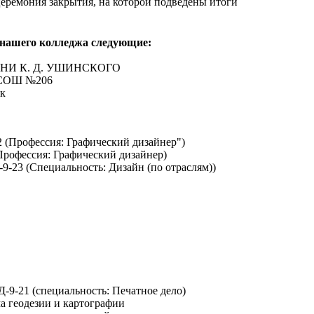
церемония закрытия, на которой подведены итоги
 нашего колледжа следующие:
МЕНИ К. Д. УШИНСКОГО
а СОШ №206
ск
2 (Профессия: Графический дизайнер")
(Профессия: Графический дизайнер)
-9-23 (Специальность: Дизайн (по отраслям))
Д-9-21 (специальность: Печатное дело)
а геодезии и картографии