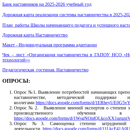
Банк наставников на 2025-2026 учебный год
Дорожная карта реализации системы наставничества в 2025-20
План работы Школы начинающего педагога и успешного наста
Дорожная карта Наставничество
Макет - Индивидуальная программа адаптации
Чек – лист «Организация наставничества в ГАПОУ НСО «Н
технологий»»
Педагогическая гостиная. Наставничество
ОПРОСЫ:
Опрос №1. Выявление потребностей начинающих препода
наставничестве, методической поддержке
коллегами
https://docs.google.com/forms/d/1ERheyUE0
Опрос № 2. Выявление мнений экспертов о степени за
производственного обучения в п
https://docs.google.com/forms/d/1WsgNOnlQLkcoXX1urqzn
Опрос №3. Самооценка степени затруднений н
деятельности
https://docs.google.com/forms/d/11LkcF