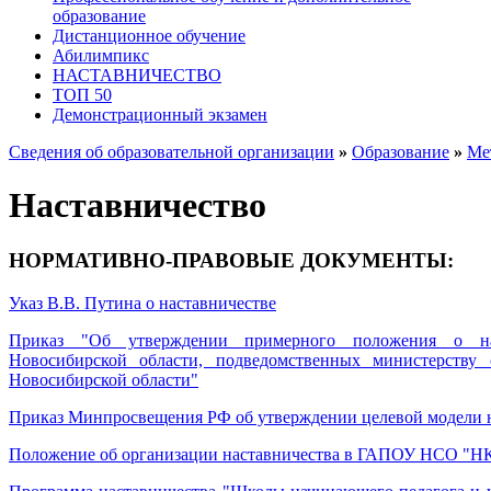
образование
Дистанционное обучение
Абилимпикс
НАСТАВНИЧЕСТВО
ТОП 50
Демонстрационный экзамен
Сведения об образовательной организации
»
Образование
»
Ме
Наставничество
НОРМАТИВНО-ПРАВОВЫЕ ДОКУМЕНТЫ:
Указ В.В. Путина о наставничестве
Приказ "Об утверждении примерного положения о нас
Новосибирской области, подведомственных министерству
Новосибирской области"
Приказ Минпросвещения РФ об утверждении целевой модели 
Положение об организации наставничества в ГАПОУ НСО "